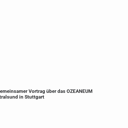
emeinsamer Vortrag über das OZEANEUM
OZEANEU
tralsund in Stuttgart
DAM Prei