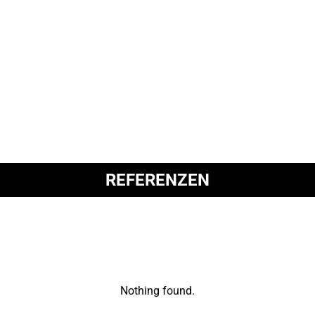
Erste Wände im Neubau der Ganztagsgrundschule in
Neunkirchen
Der Neubau der Gebundenen Ganztagsgrundschule (GGTS) in
Neunkirchen schreitet planmäßig voran. Die…
1
2
REFERENZEN
Nothing found.