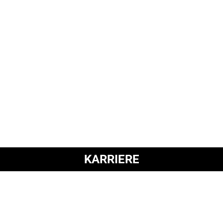
Auszeichnungen
Auszeichnungen sind für uns Anerkennung für
erbrachte Leistungen und Ansporn für neue Beiträge
zur Baukultur.
mehr >>
KARRIERE