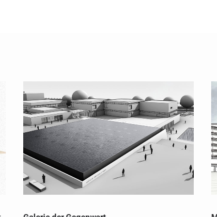
t
Galerie der Gegenwart
M